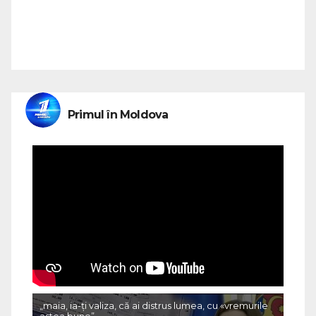
Primul în Moldova
„maia, ia-ți valiza, că ai distrus lumea, cu «vremurile
astea bune”