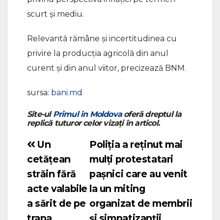
scurt și mediu.
Relevantă rămâne și incertitudinea cu
privire la producția agricolă din anul
curent și din anul viitor, precizează BNM.
sursa:
bani.md
Site-ul
Primul in Moldova
oferă dreptul la
replică tuturor celor vizați în articol.
Un
Poliția a reținut mai
Navigare
cetățean
mulți protestatari
în
străin fără
pașnici care au venit
articole
acte valabile
la un miting
a sărit de pe
organizat de membrii
trapa
și simpatizanții