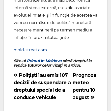
monitorizeze situația macroeconomică
internă și cea externă, riscurile asociate
evoluției inflației și în funcție de acestea va
veni cu noi măsuri de politică monetară
necesare menținerii pe termen mediu a
inflației în proximitatea țintei.
mold-street.com
Site-ul
Primul in Moldova
oferă dreptul la
replică tuturor celor vizați în articol.
Polițiștii au emis 107
Prognoza
Navigare
decizii de suspendare a
meteo
în
dreptului special de a
pentru 10
articole
conduce vehicule
august