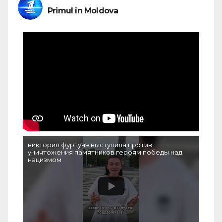
Primul în Moldova
виктория фуртунэ выступила против
уничтожения памятников героям победы над
нацизмом