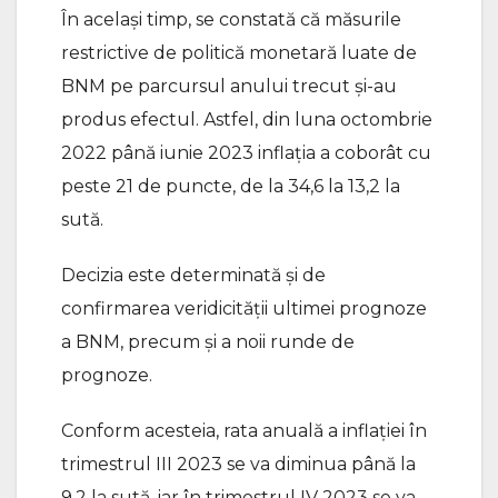
În același timp, se constată că măsurile
restrictive de politică monetară luate de
BNM pe parcursul anului trecut și-au
produs efectul. Astfel, din luna octombrie
2022 până iunie 2023 inflația a coborât cu
peste 21 de puncte, de la 34,6 la 13,2 la
sută.
Decizia este determinată şi de
confirmarea veridicității ultimei prognoze
a BNM, precum și a noii runde de
prognoze.
Conform acesteia, rata anuală a inflației în
trimestrul III 2023 se va diminua până la
9,2 la sută, iar în trimestrul IV 2023 se va