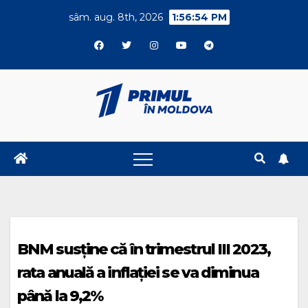
Skip
sâm. aug. 8th, 2026
1:56:54 PM
to
content
BNM susţine că în trimestrul III 2023,
rata anuală a inflației se va diminua
până la 9,2%