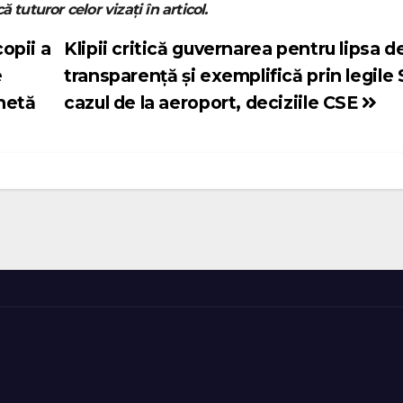
ă tuturor celor vizați în articol.
opii a
Klipii critică guvernarea pentru lipsa d
e
transparență și exemplifică prin legile 
hetă
cazul de la aeroport, deciziile CSE