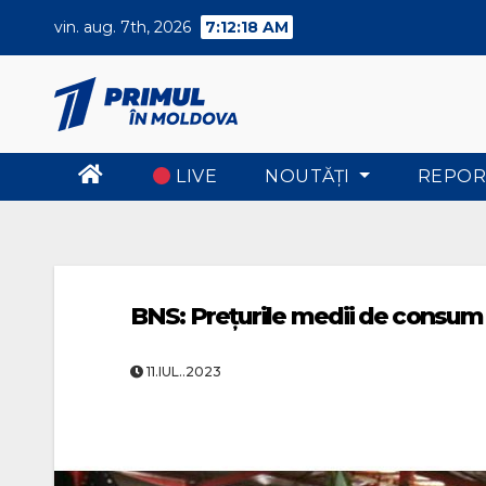
Skip
vin. aug. 7th, 2026
7:12:18 AM
to
content
LIVE
NOUTĂŢI
REPOR
BNS: Prețurile medii de consum a
11.IUL..2023