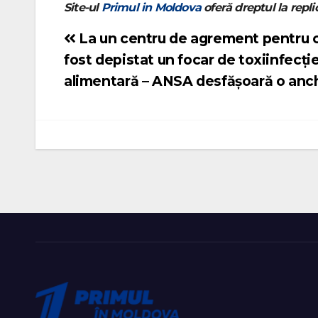
Site-ul
Primul in Moldova
oferă dreptul la replic
La un centru de agrement pentru c
Navigare
fost depistat un focar de toxiinfecți
în
alimentară – ANSA desfășoară o anc
articole