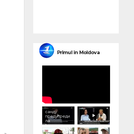
Primul în Moldova
санду
предупреди
ла:
"электричес
тво может