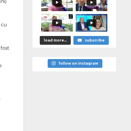
подорожать,
ni)
если
граждане не
начнут
экономить"
– cu
load more...
subscribe
 fost
follow on instagram
e
.