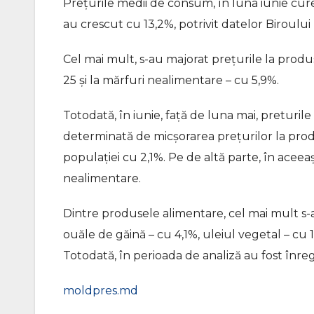
Prețurile medii de consum, în luna iunie cure
au crescut cu 13,2%, potrivit datelor Biroulu
Cel mai mult, s-au majorat prețurile la produse
25 și la mărfuri nealimentare – cu 5,9%.
Totodată, în iunie, față de luna mai, preturi
determinată de micșorarea prețurilor la produs
populației cu 2,1%. Pe de altă parte, în aceea
nealimentare.
Dintre produsele alimentare, cel mai mult s-au
ouăle de găină – cu 4,1%, uleiul vegetal – cu 1
Totodată, în perioada de analiză au fost înregi
moldpres.md