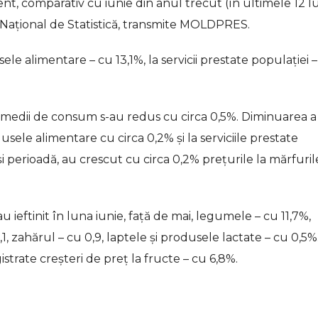
nt, comparativ cu iunie din anul trecut (în ultimele 12 lu
i Național de Statistică, transmite MOLDPRES.
le alimentare – cu 13,1%, la servicii prestate populației 
le medii de consum s-au redus cu circa 0,5%. Diminuarea a
ele alimentare cu circa 0,2% și la serviciile prestate
și perioadă, au crescut cu circa 0,2% prețurile la mărfuril
 ieftinit în luna iunie, față de mai, legumele – cu 11,7%,
,1, zahărul – cu 0,9, laptele și produsele lactate – cu 0,5%
strate creșteri de preț la fructe – cu 6,8%.