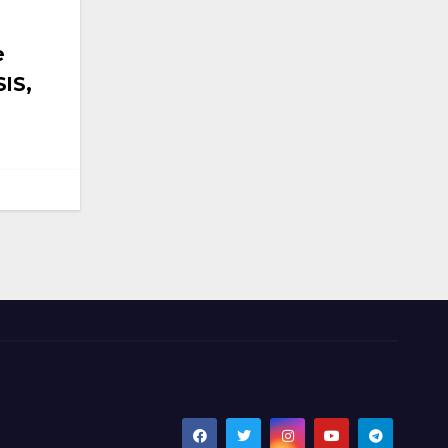
e
SIS,