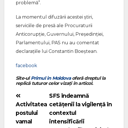
problemă”.
La momentul difuzării acestei știri,
serviciile de presă ale Procuraturii
Anticorupție, Guvernului, Președinției,
Parlamentului, PAS nu au comentat
declarațiile lui Constantin Boeștean.
facebook
Site-ul
Primul in Moldova
oferă dreptul la
replică tuturor celor vizați în articol.
SFS îndeamnă
Navigare
Activitatea
cetățenii la vigilență în
în
postului
contextul
articole
vamal
intensificării