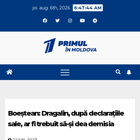
Skip
joi. aug. 6th, 2026
6:47:44 AM
to
content
Boeștean: Dragalin, după declarațiile
sale, ar fi trebuit să-și dea demisia
22.IUN..2023