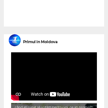
Primul în Moldova
„când ați rugat să votăm pentru voi, ce ați promis?"