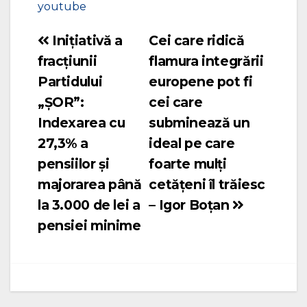
youtube
Inițiativă a
Cei care ridică
Navigare
fracțiunii
flamura integrării
în
Partidului
europene pot fi
articole
„ȘOR”:
cei care
Indexarea cu
subminează un
27,3% a
ideal pe care
pensiilor și
foarte mulți
majorarea până
cetățeni îl trăiesc
la 3.000 de lei a
– Igor Boțan
pensiei minime