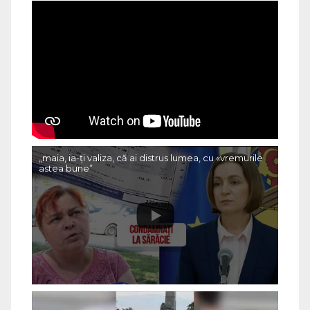
„maia, ia-ți valiza, că ai distrus lumea, cu «vremurile
astea bune”