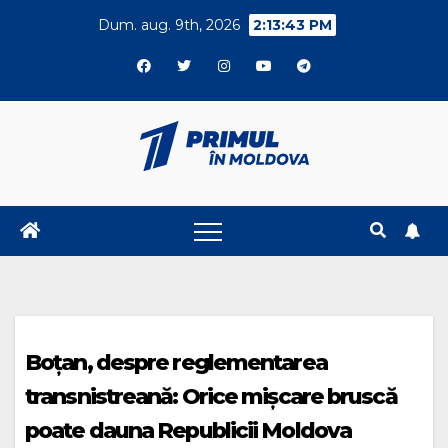
Skip
Dum. aug. 9th, 2026
2:13:44 PM
to
content
Boțan, despre reglementarea
transnistreană: Orice mișcare bruscă
poate dauna Republicii Moldova