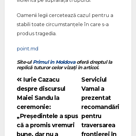
violentă pe suprafața trupului.
Oamenii legii cercetează cazul pentru a
stabili toate circumstanțele în care s-a
produs tragedia.
point.md
Site-ul
Primul in Moldova
oferă dreptul la
replică tuturor celor vizați în articol.
Iurie Cazacu
Serviciul
Navigare
despre discursul
Vamal a
în
Maiei Sandu la
prezentat
articole
ceremonie:
recomandări
„Președintele a spus
pentru
că a promis vremuri
traversarea
bune, dar nu a
frontierei în