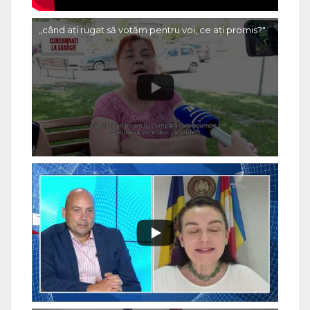
„când ați rugat să votăm pentru voi, ce ați promis?"