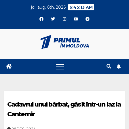
Skip
joi. aug. 6th, 2026
6:45:14 AM
to
content
Cadavrul unui bărbat, găsit într-un iaz la
Cantemir
26.DEC..2024