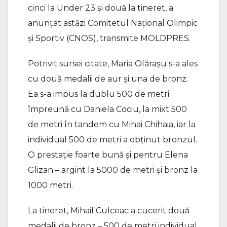
cinci la Under 23 și două la tineret, a
anunţat astăzi Comitetul Naţional Olimpic
şi Sportiv (CNOS), transmite MOLDPRES.
Potrivit sursei citate, Maria Olărașu s-a ales
cu două medalii de aur și una de bronz.
Ea s-a impus la dublu 500 de metri
împreună cu Daniela Cociu, la mixt 500
de metri în tandem cu Mihai Chihaia, iar la
individual 500 de metri a obținut bronzul.
O prestație foarte bună și pentru Elena
Glizan – argint la 5000 de metri și bronz la
1000 metri.
La tineret, Mihail Culceac a cucerit două
medalii de bronz – 500 de metri individual