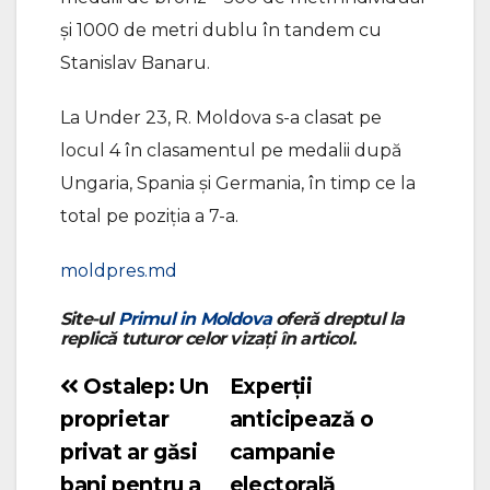
și 1000 de metri dublu în tandem cu
Stanislav Banaru.
La Under 23, R. Moldova s-a clasat pe
locul 4 în clasamentul pe medalii după
Ungaria, Spania și Germania, în timp ce la
total pe poziția a 7-a.
moldpres.md
Site-ul
Primul in Moldova
oferă dreptul la
replică tuturor celor vizați în articol.
Ostalep: Un
Experții
Navigare
proprietar
anticipează o
în
privat ar găsi
campanie
articole
bani pentru a
electorală