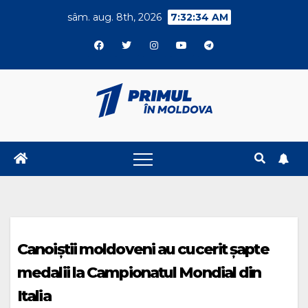
Skip
sâm. aug. 8th, 2026
7:32:35 AM
to
content
Canoiștii moldoveni au cucerit şapte
medalii la Campionatul Mondial din
Italia