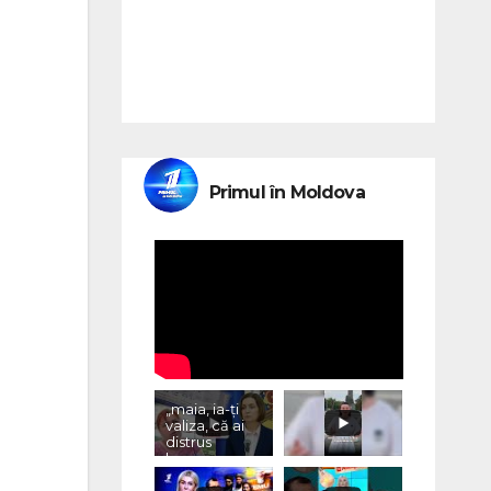
Primul în Moldova
„maia, ia-ți
valiza, că ai
distrus
lumea, cu
«vremurile