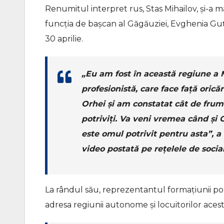
Renumitul interpret rus, Stas Mihailov, și-a 
funcția de bașcan al Găgăuziei, Evghenia Guțul
30 aprilie.
„Eu am fost în această regiune a 
profesionistă, care face față oric
Orhei și am constatat cât de frum
potriviți. Va veni vremea când și 
este omul potrivit pentru asta”, a 
video postată pe rețelele de socia
La rândul său, reprezentantul formațiunii pol
adresa regiunii autonome și locuitorilor acest