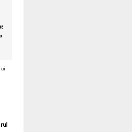
lt
a
lui
e
rul