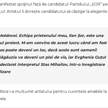
manifestat sprijinul față de candidatul Partidului „ȘOR” p
. Artistul îi dorește candidatului să câștige la alegerile
Moldovei. Echipa prietenului meu, Ilan Șor, este una
ărui proiect. M-am convins de acest lucru când am fost 
os poate deveni un loc, dacă acolo sunt oamenii
Găgăuzia va deveni un plai de vis, iar Evghenia Guțul
declarat interpretul Stas Mihailov, într-o înregistrare
lizare
itice i-a mulțumit artistului pentru cuvintele amabile la
eia.