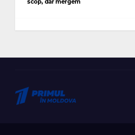
scop, dar mergem
articole