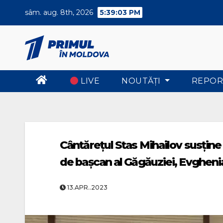
Skip
sâm. aug. 8th, 2026
5:39:04 PM
to
content
LIVE
NOUTĂŢI
REPOR
Cântărețul Stas Mihailov susține
de bașcan al Găgăuziei, Evgheni
13.APR..2023