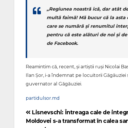
„Regiunea noastră ică, dar atât d
multă faimă! Mă bucur că la asta co
care se numără și renumitul interp
pentru că este alături de noi și d
de Facebook.
Reamintim că, recent, și artiștii ruși Nicolai B
Ilan Șor, i-a îndemnat pe locuitorii Găgăuzie
guvernator al Găgăuziei.
partidulsor.md
Lisnevschi: Întreaga cale de integ
Navigare
Moldovei s-a transformat în calea sam
în