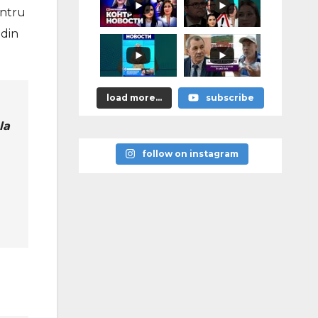
astea bune”
entru
 din
load more...
subscribe
la
follow on instagram