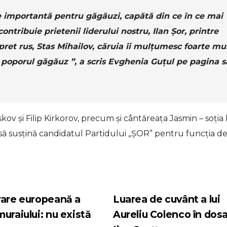
e importantă pentru găgăuzi, capătă din ce în ce mai
ntribuie prietenii liderului nostru, Ilan Șor, printre
ret rus, Stas Mihailov, căruia îi mulțumesc foarte mu
e poporul găgăuz ”, a scris Evghenia Guțul pe pagina s
askov și Filip Kirkorov, precum și cântăreața Jasmin – soția 
i să susțină candidatul Partidului „ȘOR” pentru funcția d
rare europeană a
Luarea de cuvânt a lui
uraiului: nu există
Aureliu Colenco în dosa