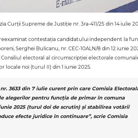
ia Curții Supreme de Justiție nr. 3ra-411/25 din 14 iulie 2
 a reexaminat contestația candidatului independent la fun
oreni, Serghei Bulicanu, nr. CEC-10ALN/8 din 12 iunie 20
ii Consiliul electoral al circumscripției electorale comunal
r locale noi (turul II) din 1 iunie 2025.
nr. 3633 din 7 iulie curent prin care Comisia Electoral
ele alegerilor pentru funcția de primar în comuna
unie 2025 (turul doi de scrutin) și stabilirea votării
oduce efecte juridice în continuare”, scrie Comisia