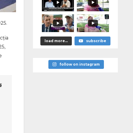
025.
cția
load more...
subscribe
25,
e
follow on instagram
ă