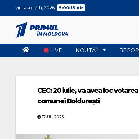
Skip
vin. aug. 7th, 2026
9:00:16 AM
to
content
LIVE
NOUTĂŢI
REPOR
CEC: 20 iulie, va avea loc votare
comunei Boldurești
17.IUL..2025