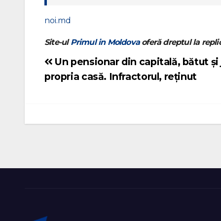
noi.md
Site-ul
Primul in Moldova
oferă dreptul la replic
Un pensionar din capitală, bătut și j
Navigare
propria casă. Infractorul, reținut
în
articole