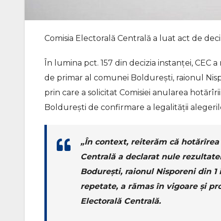
Comisia Electorală Centrală a luat act de deciz
În lumina pct. 157 din decizia instanței, CEC
de primar al comunei Boldurești, raionul Nisp
prin care a solicitat Comisiei anularea hotărîr
Boldurești de confirmare a legalității alegerilo
„În context, reiterăm că hotărîrea 
Centrală a declarat nule rezultat
Bodurești, raionul Nisporeni din 1 i
repetate, a rămas în vigoare și pr
Electorală Centrală.