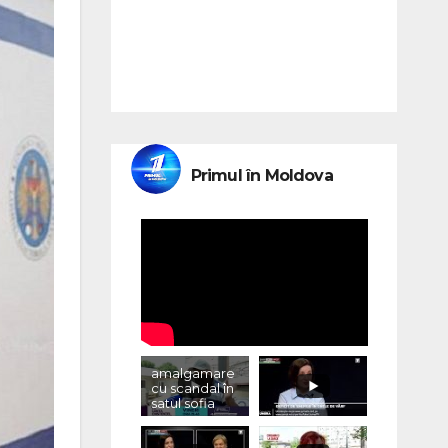
Primul în Moldova
amalgamare
cu scandal în
satul sofia