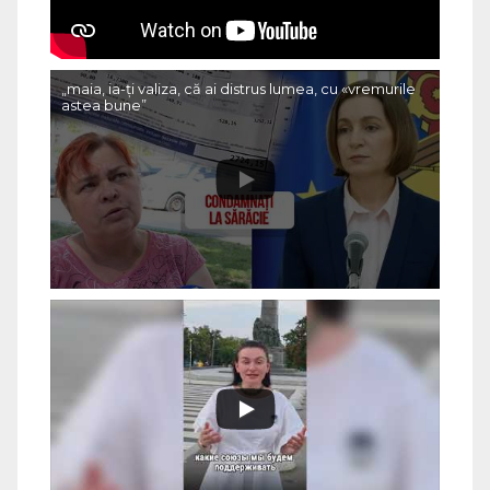
„maia, ia-ți valiza, că ai distrus lumea, cu «vremurile
astea bune”