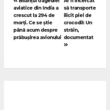
Bilanţul tragediei
Ar fi încercat
Navigare
aviatice din India a
să transporte
în
crescut la 294 de
ilicit piei de
articole
morţi. Ce se ştie
crocodil: Un
până acum despre
străin,
prăbuşirea avionului
documentat