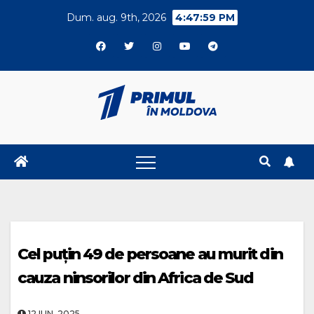
Skip
Dum. aug. 9th, 2026
4:48:00 PM
to
content
Cel puțin 49 de persoane au murit din
cauza ninsorilor din Africa de Sud
12.IUN..2025