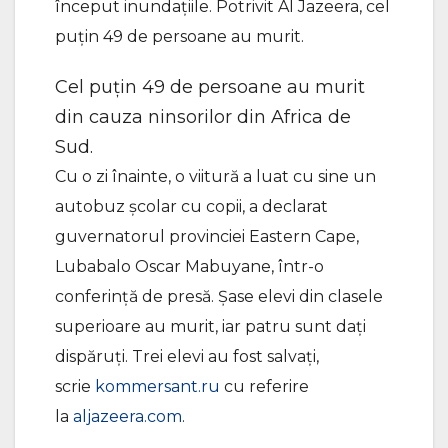
început inundațiile. Potrivit Al Jazeera, cel
puțin 49 de persoane au murit.
Cel puțin 49 de persoane au murit
din cauza ninsorilor din Africa de
Sud.
Cu o zi înainte, o viitură a luat cu sine un
autobuz școlar cu copii, a declarat
guvernatorul provinciei Eastern Cape,
Lubabalo Oscar Mabuyane, într-o
conferință de presă. Șase elevi din clasele
superioare au murit, iar patru sunt dați
dispăruți. Trei elevi au fost salvați,
scrie
kommersant.ru
cu referire
la
aljazeera.com
.