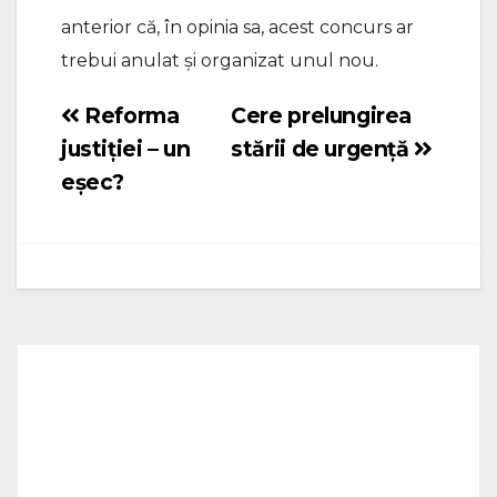
anterior că, în opinia sa, acest concurs ar
trebui anulat și organizat unul nou.
Reforma
Cere prelungirea
Navigare
justiției – un
stării de urgență
în
eșec?
articole