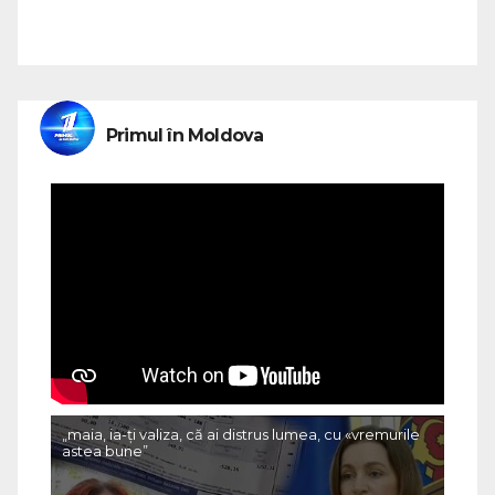
Primul în Moldova
„maia, ia-ți valiza, că ai distrus lumea, cu «vremurile
astea bune”