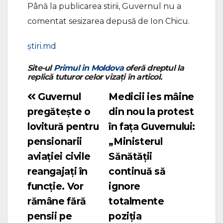
Până la publicarea stirii, Guvernul nu a
comentat sesizarea depusă de Ion Chicu.
știri.md
Site-ul
Primul in Moldova
oferă dreptul la
replică tuturor celor vizați în articol.
Guvernul
Medicii ies mâine
Navigare
pregătește o
din nou la protest
în
lovitură pentru
în fața Guvernului:
articole
pensionarii
„Ministerul
aviației civile
Sănătății
reangajați în
continuă să
funcție. Vor
ignore
rămâne fără
totalmente
pensii pe
poziția