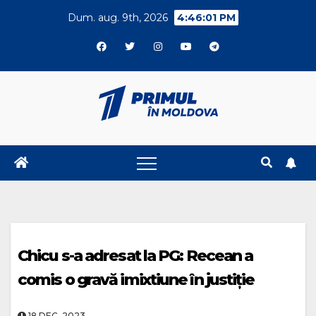
Skip
Dum. aug. 9th, 2026
4:46:01 PM
to
content
Chicu s-a adresat la PG: Recean a
comis o gravă imixtiune în justiție
18.DEC..2023