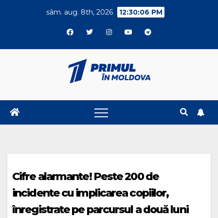
Skip
sâm. aug. 8th, 2026
12:30:06 PM
to
content
Cifre alarmante! Peste 200 de
incidente cu implicarea copiilor,
înregistrate pe parcursul a două luni