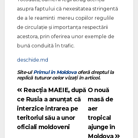
asupra faptului că nexesitatea stringentă
de a le reaminti mereu copiilor regulile
de circulaţie și importanţa respectării
acestora, prin oferirea unor exemple de
bună conduită în trafic.
deschide.md
Site-ul
Primul in Moldova
oferă dreptul la
replică tuturor celor vizați în articol.
Reacția MAEIE, după
O nouă
Navigare
ce Rusia a anunțat că
masă de
în
interzice intrarea pe
aer
articole
teritoriul său a unor
tropical
oficiali moldoveni
ajunge în
Moldova