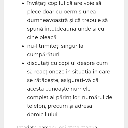
învăţaţi copilul că are voie să
plece doar cu permisiunea
dumneavoastră şi că trebuie să
spună întotdeauna unde şi cu
cine pleacă;
nu-l trimiteţi singur la
cumpărături;
discutați cu copilul despre cum
să reacţioneze în situaţia în care
se rătăceşte, asiguraţi-vă că
acesta cunoaşte numele
complet al părinţilor, numărul de
telefon, precum şi adresa
domiciliului;
Totodată, oamenii legii atrag atenția