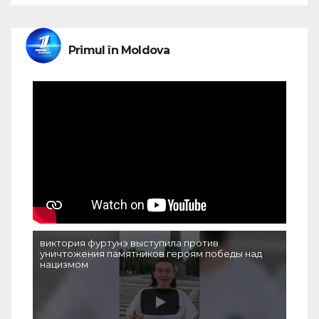
Primul în Moldova
виктория фуртунэ выступила против
уничтожения памятников героям победы над
нацизмом