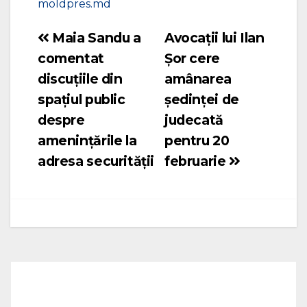
moldpres.md
Maia Sandu a
Avocații lui Ilan
Navigare
comentat
Șor cere
în
discuțiile din
amânarea
articole
spațiul public
ședinței de
despre
judecată
amenințările la
pentru 20
adresa securității
februarie