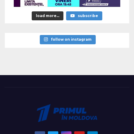
load more...
subscribe
follow on instagram