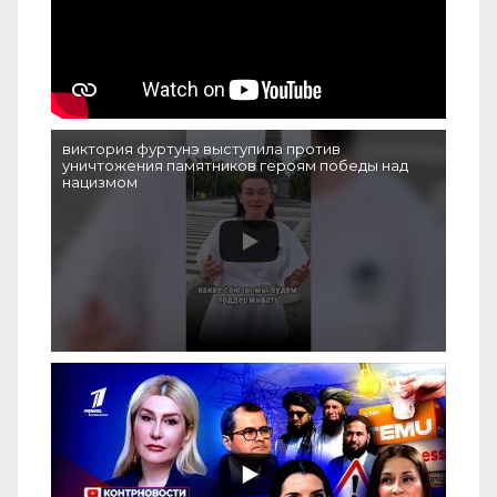
виктория фуртунэ выступила против
уничтожения памятников героям победы над
нацизмом