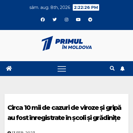
Skip
sâm. aug. 8th, 2026
2:22:26 PM
to
content
Circa 10 mii de cazuri de viroze și gripă
au fost înregistrate în școli și grădinițe
13.FEB..2023