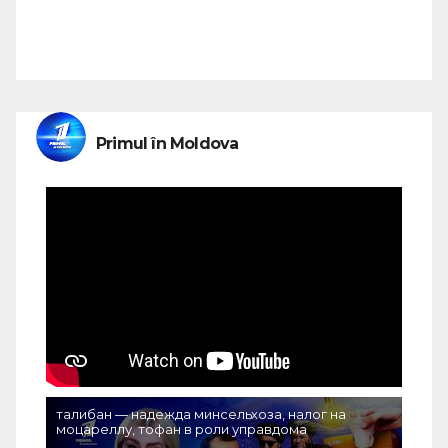
Primul în Moldova
талибан — надежда минсельхоза, налог на
моцареллу, тофан в роли управдома