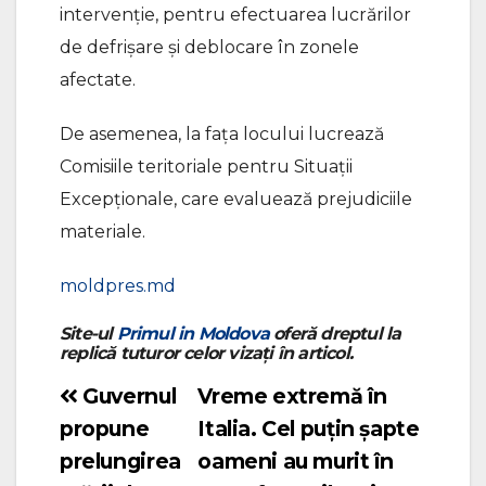
intervenție, pentru efectuarea lucrărilor
de defrișare și deblocare în zonele
afectate.
De asemenea, la fața locului lucrează
Comisiile teritoriale pentru Situații
Excepționale, care evaluează prejudiciile
materiale.
moldpres.md
Site-ul
Primul in Moldova
oferă dreptul la
replică tuturor celor vizați în articol.
Guvernul
Vreme extremă în
Navigare
propune
Italia. Cel puțin șapte
în
prelungirea
oameni au murit în
articole