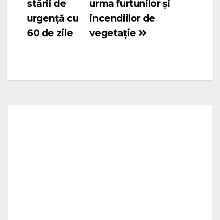
stării de
urma furtunilor și
urgență cu
incendiilor de
60 de zile
vegetație