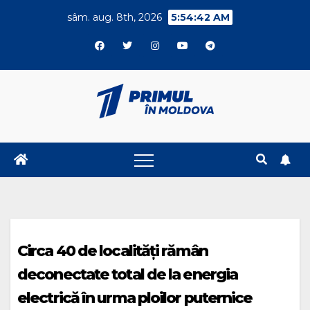
Skip
sâm. aug. 8th, 2026
5:54:42 AM
to
content
Circa 40 de localități rămân
deconectate total de la energia
electrică în urma ploilor puternice