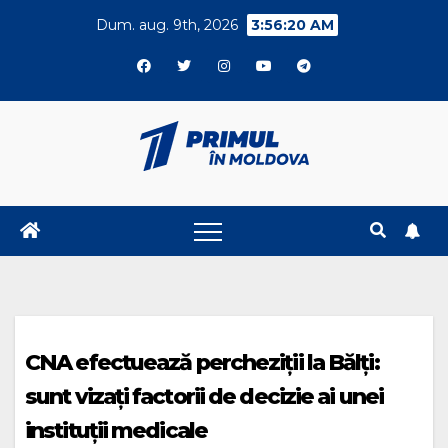
Skip
Dum. aug. 9th, 2026
3:56:20 AM
to
content
CNA efectuează percheziții la Bălți:
sunt vizați factorii de decizie ai unei
instituții medicale