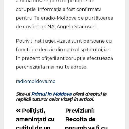
a nouă dosare pornite pe fapte de
corupție. Informația a fost confirmată
pentru Teleradio-Moldova de purtătoarea
de cuvânt a CNA, Angela Starinschi.
Potrivit instituției, vizate sunt persoane cu
funcții de decizie din cadrul spitalului, iar
în prezent ofițerii anticorupție efectuează
percheziții la mai multe adrese.
radiomoldova.md
Site-ul
Primul in Moldova
oferă dreptul la
replică tuturor celor vizați în articol.
Polițiști,
Previziuni:
Navigare
amenințați cu
Recolta de
în
cuțitul de un
porumb va fi cu