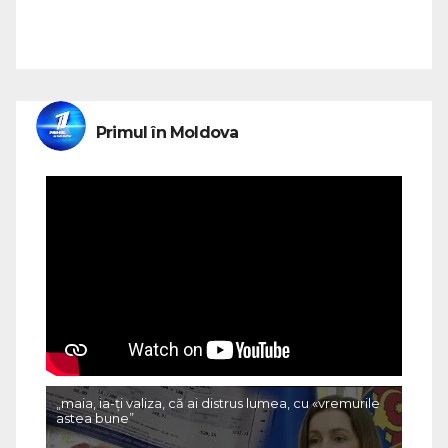
Primul în Moldova
„maia, ia-ți valiza, că ai distrus lumea, cu «vremurile
astea bune”