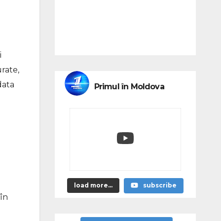
i
urate,
data
Primul în Moldova
load more...
subscribe
 în