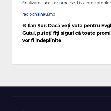
finalizarea acestor procese. Lista prestatorilor
radiochisinau.md
Ilan Șor: Dacă veți vota pentru Ev
Navigare
Guțul, puteți fiți siguri că toate promi
în
vor fi îndeplinite
articole