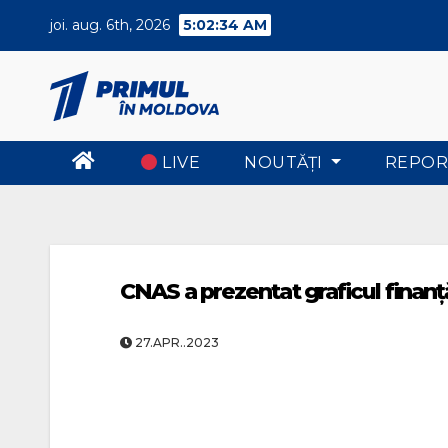
Skip
joi. aug. 6th, 2026
5:02:34 AM
to
content
LIVE
NOUTĂŢI
REPOR
CNAS a prezentat graficul finanță
27.APR..2023