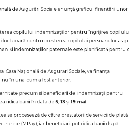
nală de Asigurări Sociale anunță graficul finanțării unor
terea copilului, indemnizațiilor pentru îngrijirea copilulu
țiilor lunară pentru creșterea copilului persoanelor asig
eni și indemnizațiilor paternale este planificată pentru 
Casa Națională de Asigurări Sociale, va finanța
i nu în una, cum a fost anterior.
ternitate precum și beneficiarii de indemnizații pentru
a ridica banii în data de
5
,
13
și
19 mai
.
a se procesează de către prestatorii de servicii de plată
tronice (MPay), iar beneficiarii pot ridica banii după