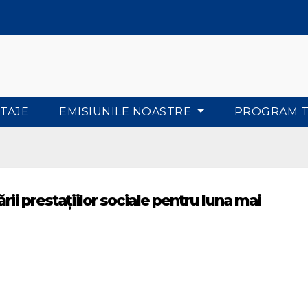
TAJE
EMISIUNILE NOASTRE
PROGRAM 
rii prestațiilor sociale pentru luna mai