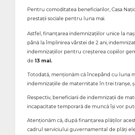
Pentru comoditatea beneficiarilor, Casa Națio
prestații sociale pentru luna mai.
Astfel, finanțarea indemnizațiilor unice la naș
până la împlinirea vârstei de 2 ani, indemniza
indemnizațiilor pentru creșterea copiilor gem
de
13 mai.
Totodată, menționăm că începând cu luna mai 
indemnizațiile de maternitate în trei tranșe, ș
Respectiv, beneficiarii de indemnizații de ma
incapacitate temporară de muncă își vor pute
Atenționăm că, după finanțarea plăților aceste
cadrul serviciului guvernamental de plăți elec