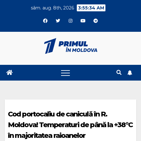
Skip
sâm. aug. 8th, 2026
3:55:35 AM
to
content
Cod portocaliu de caniculă în R.
Moldova! Temperaturi de până la +38°C
în majoritatea raioanelor