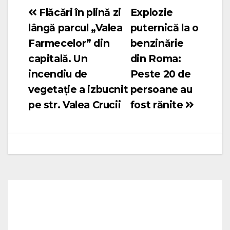
Flăcări în plină zi
Explozie
Navigare
lângă parcul „Valea
puternică la o
în
Farmecelor” din
benzinărie
articole
capitală. Un
din Roma:
incendiu de
Peste 20 de
vegetație a izbucnit
persoane au
pe str. Valea Crucii
fost rănite