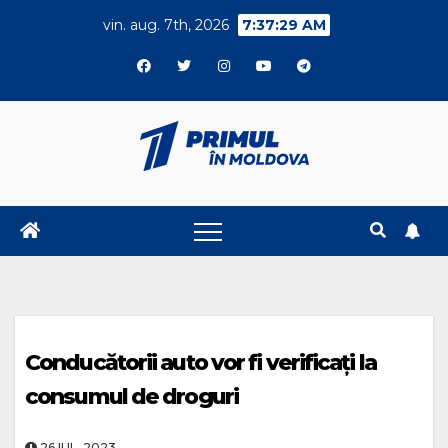
Skip
vin. aug. 7th, 2026
7:37:30 AM
to
content
Conducătorii auto vor fi verificați la
consumul de droguri
26.IUL..2023