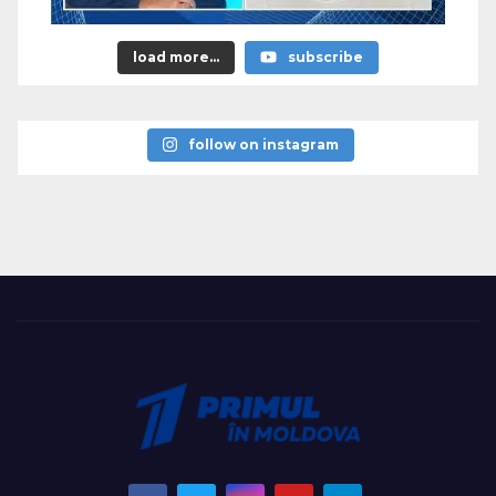
load more...
subscribe
follow on instagram