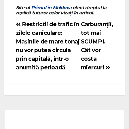
Site-ul
Primul in Moldova
oferă dreptul la
replică tuturor celor vizați în articol.
Restricții de trafic în
Carburanții,
Navigare
zilele caniculare:
tot mai
în
Mașinile de mare tonaj
SCUMPI.
articole
nu vor putea circula
Cât vor
prin capitală, într-o
costa
anumită perioadă
miercuri