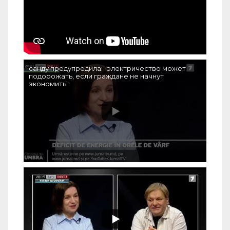
санду предупредила: "электричество может
подорожать, если граждане не начнут
экономить"