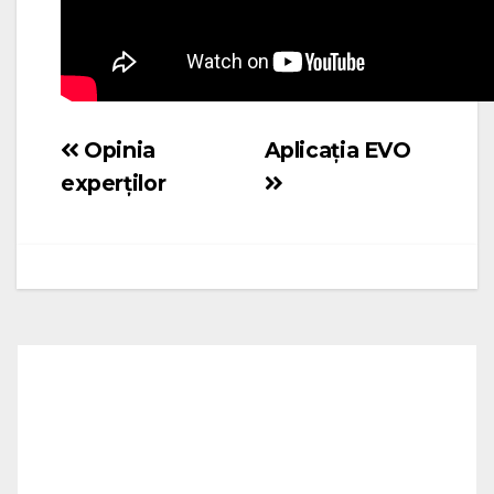
Opinia
Aplicația EVO
Navigare
experților
în
articole