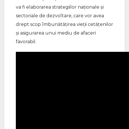
va fi elaborarea strategiilor naționale și
sectoriale de dezvoltare, care vor avea
drept scop îmbunătățirea vieții cetățenilor
și asigurarea unui mediu de afaceri
favorabil.