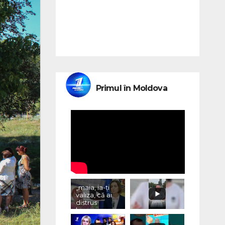
Primul în Moldova
„maia, ia-ți
valiza, că ai
distrus
lumea, cu
«vremurile