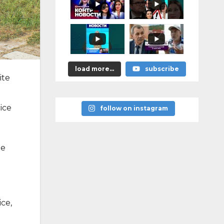
astea bune”
load more...
subscribe
ite
ice
follow on instagram
le
ice,