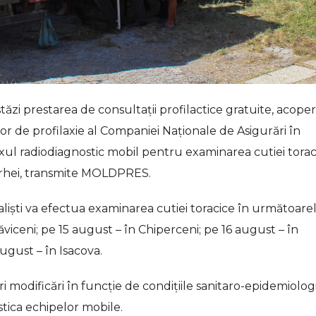
tăzi prestarea de consultații profilactice gratuite, acoper
or de profilaxie al Companiei Naţionale de Asigurări în
ul radiodiagnostic mobil pentru examinarea cutiei torac
l Orhei, transmite MOLDPRES.
alişti va efectua examinarea cutiei toracice în următoare
răviceni; pe 15 august – în Chiperceni; pe 16 august – în
ugust – în Isacova.
ri modificări în funcție de condițiile sanitaro-epidemiolog
istica echipelor mobile.