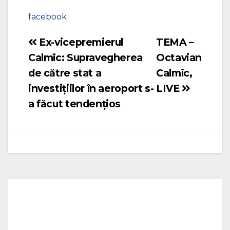
facebook
Ex-vicepremierul
TEMA –
Navigare
Calmîc: Supravegherea
Octavian
în
de către stat a
Calmîc,
articole
investițiilor în aeroport s-
LIVE
a făcut tendențios