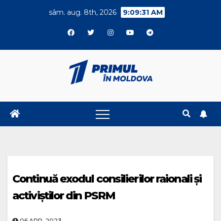
Skip
sâm. aug. 8th, 2026
9:09:32 AM
to
content
Continuă exodul consilierilor raionali și
activiștilor din PSRM
06.APR..2023