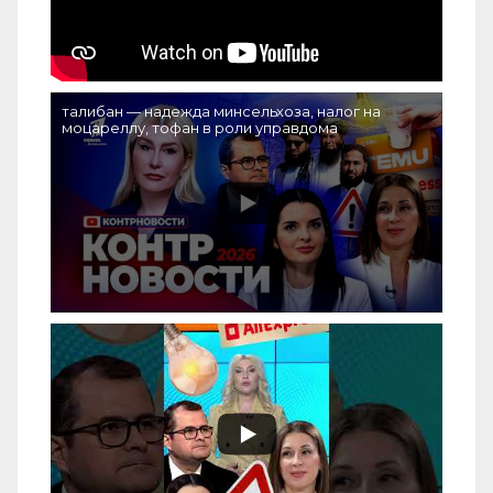
талибан — надежда минсельхоза, налог на
моцареллу, тофан в роли управдома