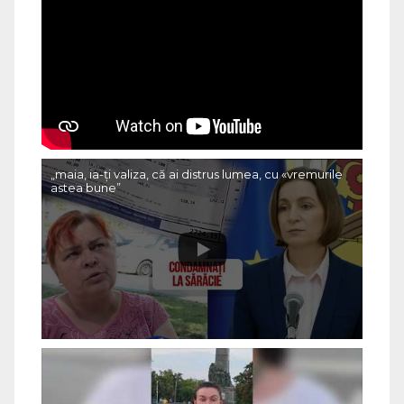
„maia, ia-ți valiza, că ai distrus lumea, cu «vremurile
astea bune”