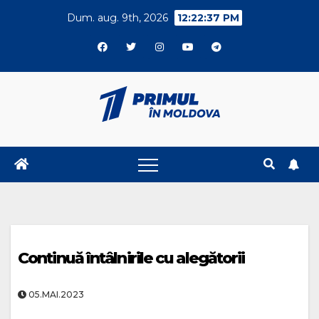
Skip
Dum. aug. 9th, 2026
12:22:38 PM
to
content
Continuă întâlnirile cu alegătorii
05.MAI.2023