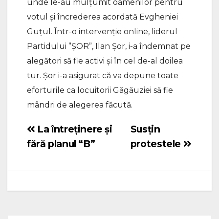
unde le-au mulțumit oamenilor pentru
votul și încrederea acordată Evgheniei
Guțul. Într-o intervenție online, liderul
Partidului ”ȘOR”, Ilan Șor, i-a îndemnat pe
alegători să fie activi și în cel de-al doilea
tur. Șor i-a asigurat că va depune toate
eforturile ca locuitorii Găgăuziei să fie
mândri de alegerea făcută.
La întreținere și
Susțin
Navigare
fără planul “B”
protestele
în
articole