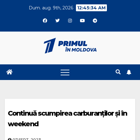
Skip
Dum. aug. 9th, 2026
12:45:34 AM
to
content
Continuă scumpirea carburanților și în
weekend
07.SEPT..2023