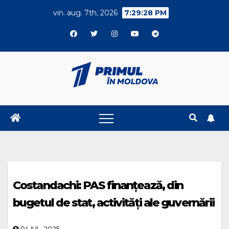
Skip
vin. aug. 7th, 2026
7:29:29 PM
to
content
Costandachi: PAS finanțează, din
bugetul de stat, activități ale guvernării
04.IUL..2025