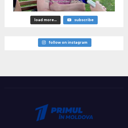
load more...
subscribe
follow on instagram