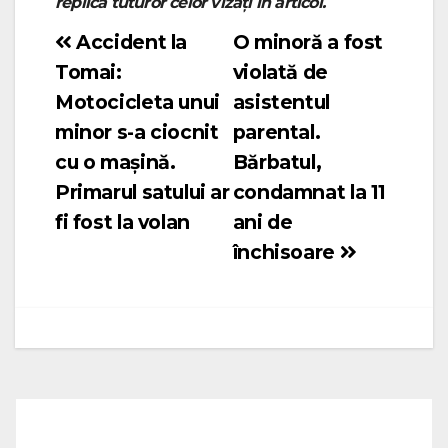
replică tuturor celor vizați în articol.
Accident la
O minoră a fost
Navigare
Tomai:
violată de
în
Motocicleta unui
asistentul
articole
minor s-a ciocnit
parental.
cu o mașină.
Bărbatul,
Primarul satului ar
condamnat la 11
fi fost la volan
ani de
închisoare