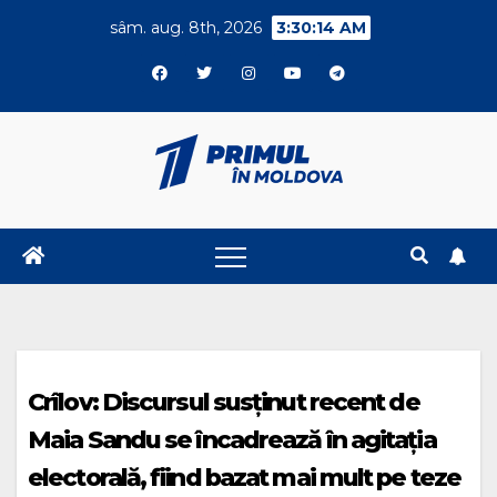
Skip
sâm. aug. 8th, 2026
3:30:15 AM
to
content
Crîlov: Discursul susținut recent de
Maia Sandu se încadrează în agitația
electorală, fiind bazat mai mult pe teze