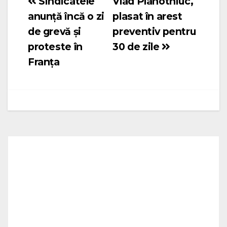
Sindicatele
Vlad Plahotniuc,
Navigare
anunță încă o zi
plasat în arest
în
de grevă și
preventiv pentru
articole
proteste în
30 de zile
Franța