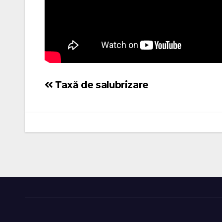
Taxă de salubrizare
Navigare
în
articole