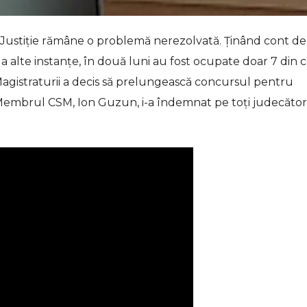
 Justiție rămâne o problemă nerezolvată. Ținând cont de
a alte instanțe, în două luni au fost ocupate doar 7 din 
l Magistraturii a decis să prelungească concursul pentru
 Membrul CSM, Ion Guzun, i-a îndemnat pe toți judecători