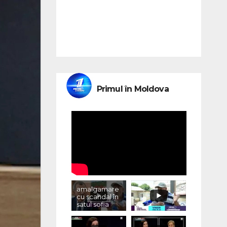
Primul în Moldova
amalgamare
cu scandal în
satul sofia