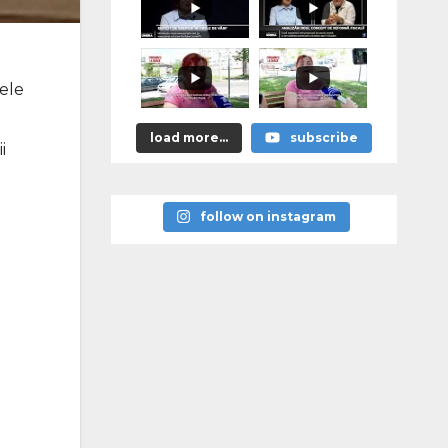
cele
load more...
subscribe
i
follow on instagram