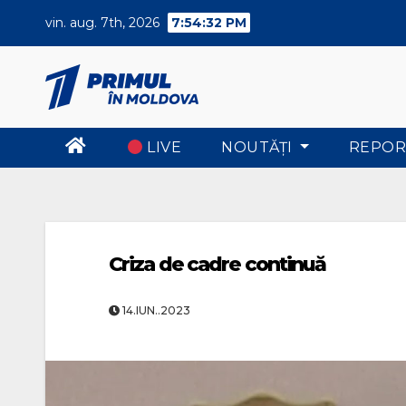
Skip
vin. aug. 7th, 2026
7:54:32 PM
to
content
LIVE
NOUTĂŢI
REPOR
Criza de cadre continuă
14.IUN..2023