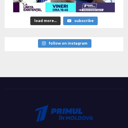
load more...
subscribe
follow on instagram