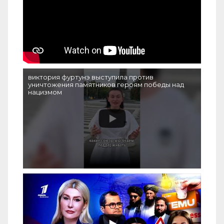
виктория фуртунэ выступила против
уничтожения памятников героям победы над
нацизмом