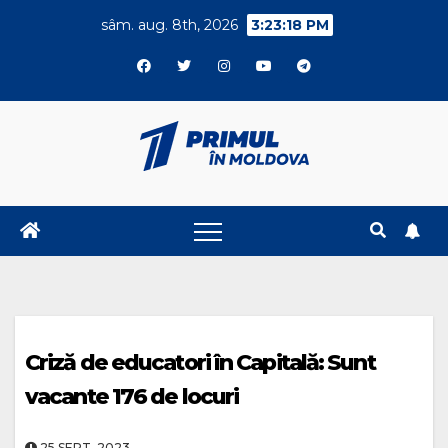
Skip
sâm. aug. 8th, 2026
3:23:19 PM
to
content
Criză de educatori în Capitală: Sunt
vacante 176 de locuri
25.SEPT..2023