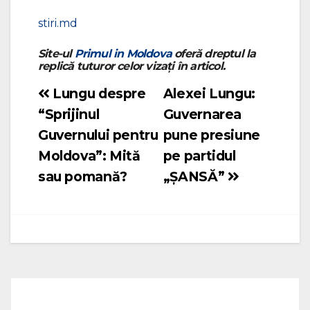
stiri.md
Site-ul
Primul in Moldova
oferă dreptul la
replică tuturor celor vizați în articol.
Lungu despre
Alexei Lungu:
Navigare
“Sprijinul
Guvernarea
în
Guvernului pentru
pune presiune
articole
Moldova”: Mită
pe partidul
sau pomană?
„ȘANSĂ”