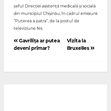
șeful Direcției asistență medicală și socială
din municipiul Chișinău, în cadrul emisiunii
“Puterea a patra”, de la postul de
televiziune N4.
Gavrilița ar putea
Vizita la
Navigare
deveni primar?
Bruxelles
în
articole