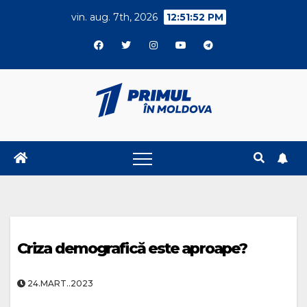
Skip
vin. aug. 7th, 2026
12:51:52 PM
to
content
Criza demografică este aproape?
24.MART..2023