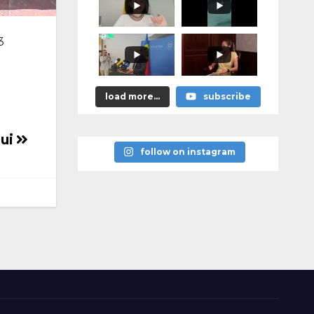
м эти
решения,
придётся
отвечать за
3
них
персональн
о»
load more...
subscribe
lui
follow on instagram