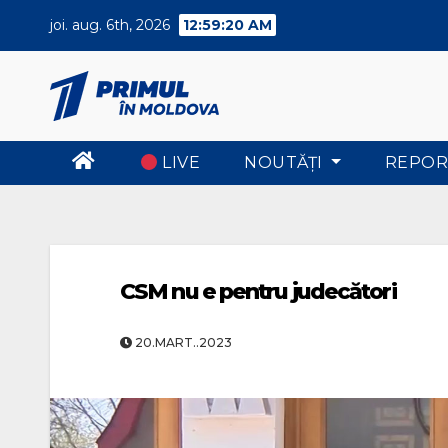
Skip
joi. aug. 6th, 2026
12:59:21 AM
to
content
LIVE
NOUTĂŢI
REPOR
CSM nu e pentru judecători
20.MART..2023