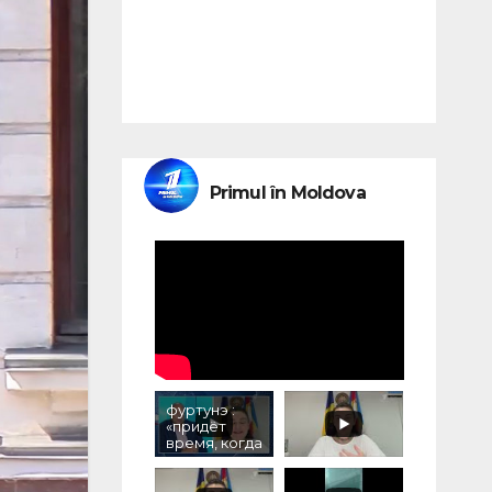
Primul în Moldova
фуртунэ :
«придёт
время, когда
людям,
принимавши