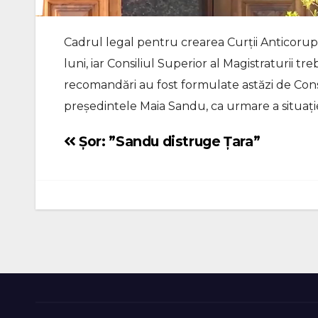
Cadrul legal pentru crearea Curții Anticorupți
luni, iar Consiliul Superior al Magistraturii tr
recomandări au fost formulate astăzi de Cons
președintele Maia Sandu, ca urmare a situație
Șor: ”Sandu distruge Țara”
Navigare
în
articole