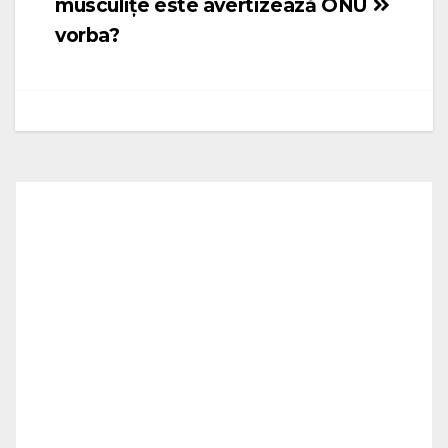
musculițe este
avertizează ONU
vorba?