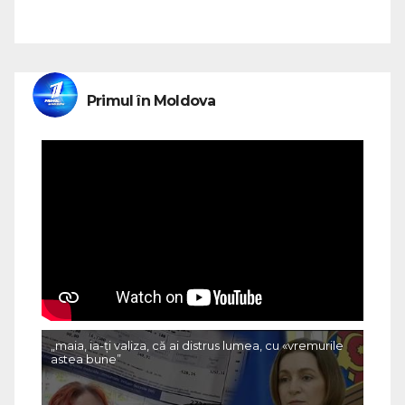
Primul în Moldova
„maia, ia-ți valiza, că ai distrus lumea, cu «vremurile
astea bune”