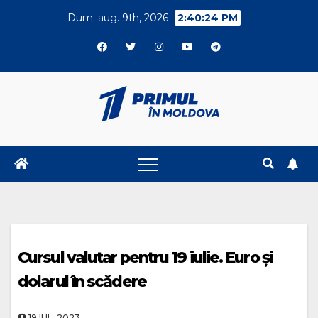
Skip
Dum. aug. 9th, 2026
2:40:24 PM
to
content
Cursul valutar pentru 19 iulie. Euro și
dolarul în scădere
19.IUL..2023