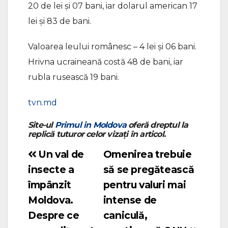
20 de lei și 07 bani, iar dolarul american 17
lei și 83 de bani.
Valoarea leului românesc – 4 lei și 06 bani.
Hrivna ucraineană costă 48 de bani, iar
rubla rusească 19 bani.
tvn.md
Site-ul
Primul in Moldova
oferă dreptul la
replică tuturor celor vizați în articol.
Un val de
Omenirea trebuie
Navigare
insecte a
să se pregătească
în
împânzit
pentru valuri mai
articole
Moldova.
intense de
Despre ce
caniculă,