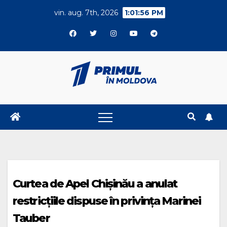
Skip
vin. aug. 7th, 2026
1:01:56 PM
to
content
Curtea de Apel Chișinău a anulat
restricțiile dispuse în privința Marinei
Tauber