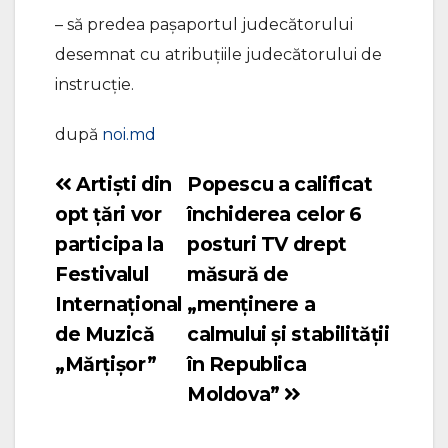
– să predea pașaportul judecătorului
desemnat cu atribuțiile judecătorului de
instrucție.
după
noi.md
Artiști din
Popescu a calificat
Navigare
opt țări vor
închiderea celor 6
în
participa la
posturi TV drept
articole
Festivalul
măsură de
Internațional
„menținere a
de Muzică
calmului și stabilității
„Mărțișor”
în Republica
Moldova”