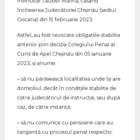
învinuitei Tauber Marina, casând
încheierea Judecătoriei Chișinău (sediul
Ciocana) din 15 februarie 2023.
Astfel, au fost revocate obligațiile stabilite
anterior prin decizia Colegiului Penal al
Curții de Apel Chișinău din 05 ianuarie
2023, și anume:
– să nu părăsească localitatea unde își are
domiciliul, decât în condițiile stabilite de
către judecătorul de instrucție, sau după
caz, de către instanță;
– să nu comunice cu persoane care au
tangență cu procesul penal respectiv;