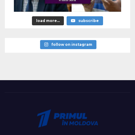
load more...
subscribe
follow on instagram