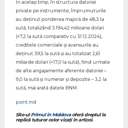
În același timp, în structura datoriei
private pe instrumente, împrumuturile
au deținut ponderea majoră de 48,3 la
sută, totalizând 3.194,42 milioane dolari
(+7,2 la sută comparativ cu 31.12.2024),
creditele comerciale și avansurile au
deținut 39,5 la sută și au totalizat 2,61
miliarde dolari (+17,0 la sută), fiind urmate
de alte angajamente aferente datoriei –
9,0 la sută și numerar și depozite – 3,2 la
sută, mai arată datele BNM.
point.md
Site-ul
Primul in Moldova
oferă dreptul la
replică tuturor celor vizați în articol.