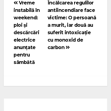
Vreme
Încălcarea regulilor
Navigare
instabilă în
antiincendiare face
în
weekend:
victime: O persoană
articole
ploi și
a murit, iar două au
descărcări
suferit intoxicație
electrice
cu monoxid de
anunțate
carbon
pentru
sâmbătă