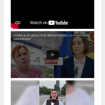
„maia, ia-ți valiza, că ai distrus lumea, cu «vremurile
astea bune”