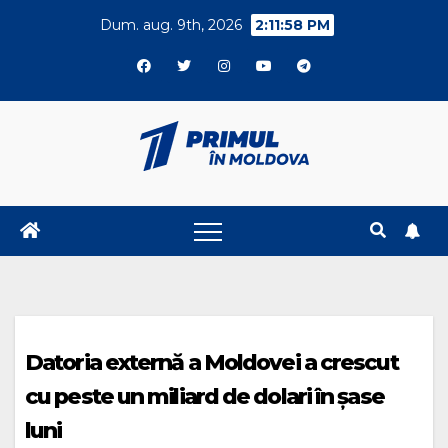
Skip
Dum. aug. 9th, 2026
2:11:59 PM
to
content
Datoria externă a Moldovei a crescut
cu peste un miliard de dolari în șase
luni