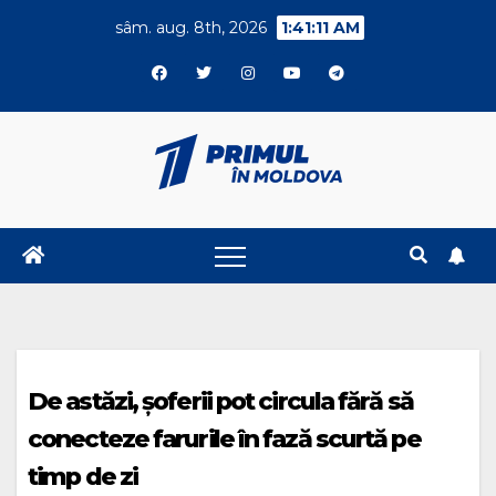
Skip
sâm. aug. 8th, 2026
1:41:11 AM
to
content
De astăzi, șoferii pot circula fără să
conecteze farurile în fază scurtă pe
timp de zi