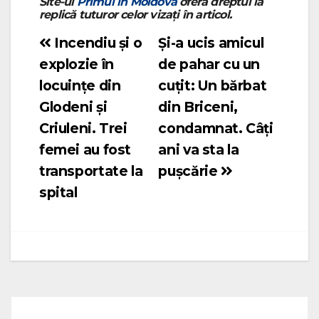
Site-ul
Primul in Moldova
oferă dreptul la
replică tuturor celor vizați în articol.
Incendiu și o
Și-a ucis amicul
Navigare
explozie în
de pahar cu un
în
locuințe din
cuțit: Un bărbat
articole
Glodeni și
din Briceni,
Criuleni. Trei
condamnat. Câți
femei au fost
ani va sta la
transportate la
pușcărie
spital