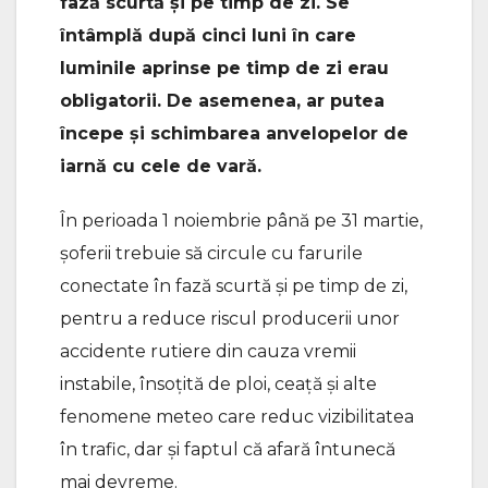
fază scurtă și pe timp de zi. Se
întâmplă după cinci luni în care
luminile aprinse pe timp de zi erau
obligatorii. De asemenea, ar putea
începe și schimbarea anvelopelor de
iarnă cu cele de vară.
În perioada 1 noiembrie până pe 31 martie,
șoferii trebuie să circule cu farurile
conectate în fază scurtă și pe timp de zi,
pentru a reduce riscul producerii unor
accidente rutiere din cauza vremii
instabile, însoțită de ploi, ceață și alte
fenomene meteo care reduc vizibilitatea
în trafic, dar și faptul că afară întunecă
mai devreme.