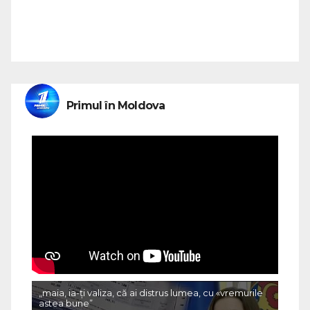
Primul în Moldova
„maia, ia-ți valiza, că ai distrus lumea, cu «vremurile
astea bune”