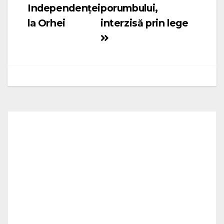
Independenței
porumbului,
în
la Orhei
interzisă prin lege
articole