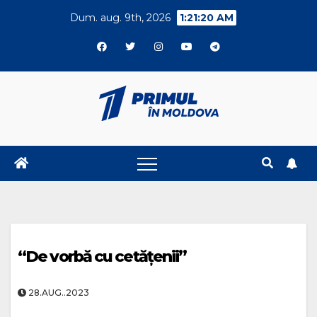
Skip
Dum. aug. 9th, 2026
1:21:21 AM
to
content
“De vorbă cu cetățenii”
28.AUG..2023