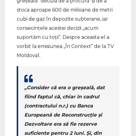
greșeală” decizia de a procura și de a
stoca aproape 600 de milioane de metri
cubi de gaz în depozite subterane, iar
consecințele acestei decizii „acum
suportăm cu toții”. Despre aceasta el a
vorbit la emisiunea „În Context” de la TV
Moldova1.
„Consider că era o greșeală, dat
fiind faptul că, chiar în cadrul
(contractului n.r.) cu Banca
Europeană de Reconstrucție și
Dezvoltare era să fie rezerve
suficiente pentru 2 luni. Și, din