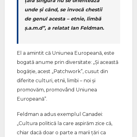
țara singură nu se orientează
unde și când, se invocă chestii
de genul acesta – etnie, limbă
ș.a.m.d”, a relatat Ian Feldman.
El a amintit că Uniunea Europeană, este
bogată anume prin diversitate: „Și această
bogăție, acest „Patchwork”, cusut din
diferite culturi, etnii, limbi – noi și
promovăm, promovând Uniunea
Europeană”.
Feldman a adus exemplul Canadei:
„Cultura politică la care aspirăm zice că,
chiar dacă doar o parte a marii țări ca