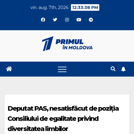
Skip
vin. aug. 7th, 2026
12:33:38 PM
to
content
Deputat PAS, nesatisfăcut de poziția
Consiliului de egalitate privind
diversitatea limbilor