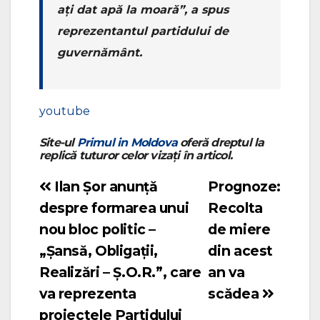
ați dat apă la moară”, a spus
reprezentantul partidului de
guvernământ.
youtube
Site-ul
Primul in Moldova
oferă dreptul la
replică tuturor celor vizați în articol.
Ilan Șor anunță
Prognoze:
Navigare
despre formarea unui
Recolta
în
nou bloc politic –
de miere
articole
„Șansă, Obligații,
din acest
Realizări – Ș.O.R.”, care
an va
va reprezenta
scădea
proiectele Partidului