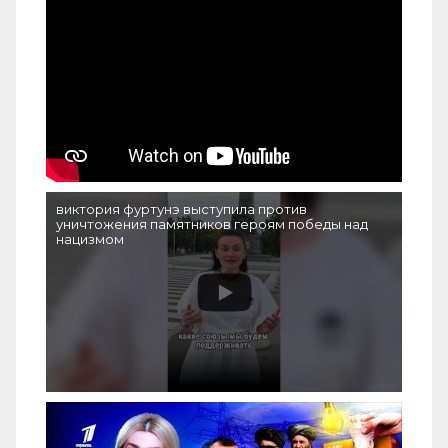
виктория фуртунэ выступила против
уничтожения памятников героям победы над
нацизмом