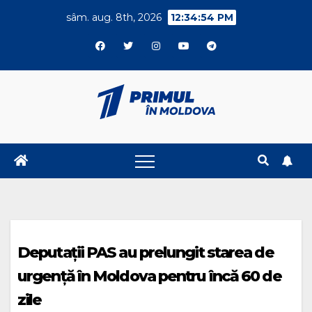
Skip
sâm. aug. 8th, 2026
12:34:54 PM
to
content
Deputații PAS au prelungit starea de
urgență în Moldova pentru încă 60 de
zile