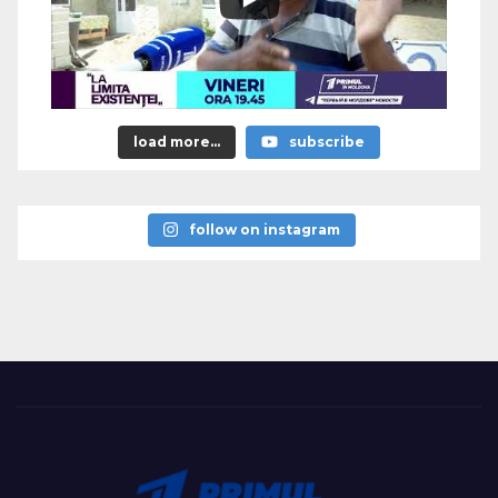
load more...
subscribe
follow on instagram