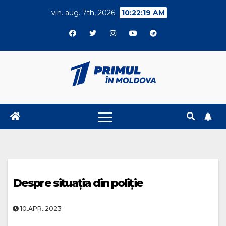
Skip
vin. aug. 7th, 2026
10:22:20 AM
to
content
Despre situația din poliție
10.APR..2023