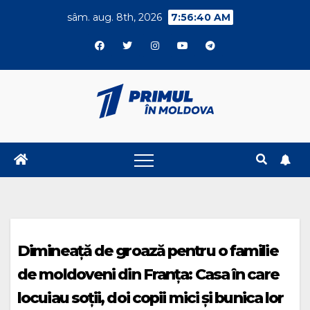
Skip
sâm. aug. 8th, 2026
7:56:41 AM
to
content
Dimineață de groază pentru o familie
de moldoveni din Franța: Casa în care
locuiau soții, doi copii mici și bunica lor