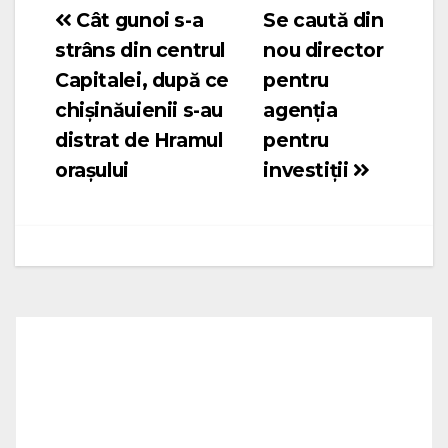
Cât gunoi s-a
Se caută din
Navigare
strâns din centrul
nou director
în
Capitalei, după ce
pentru
articole
chișinăuienii s-au
agenția
distrat de Hramul
pentru
orașului
investiții