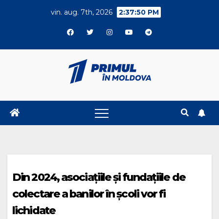
Skip
vin. aug. 7th, 2026
2:37:51 PM
to
content
Din 2024, asociațiile și fundațiile de
colectare a banilor în școli vor fi
lichidate