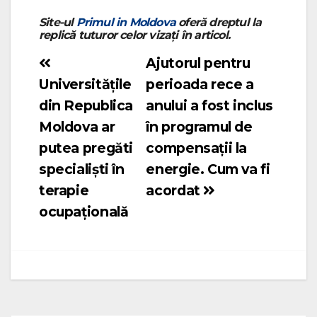
Site-ul
Primul in Moldova
oferă dreptul la
replică tuturor celor vizați în articol.
Ajutorul pentru
Navigare
Universitățile
perioada rece a
în
din Republica
anului a fost inclus
articole
Moldova ar
în programul de
putea pregăti
compensații la
specialiști în
energie. Cum va fi
terapie
acordat
ocupațională