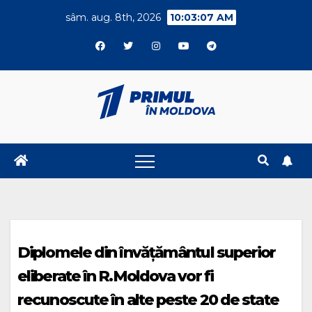
Skip
sâm. aug. 8th, 2026
10:03:08 AM
to
content
Diplomele din învățământul superior
eliberate în R.Moldova vor fi
recunoscute în alte peste 20 de state