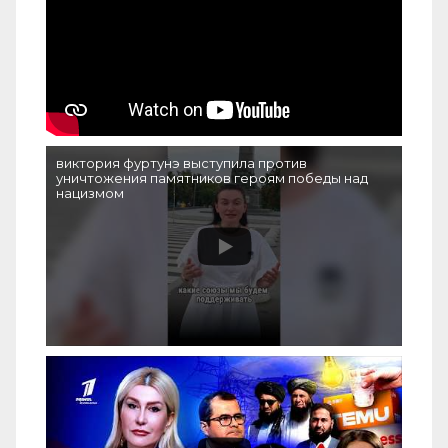
виктория фуртунэ выступила против
уничтожения памятников героям победы над
нацизмом