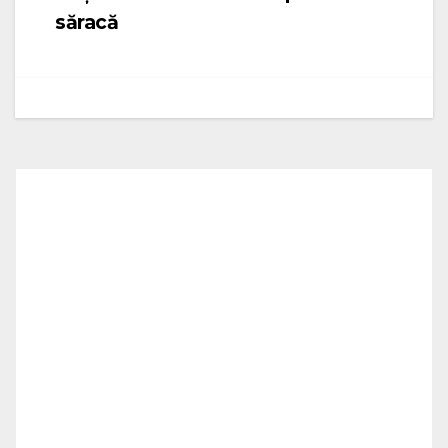
săracă