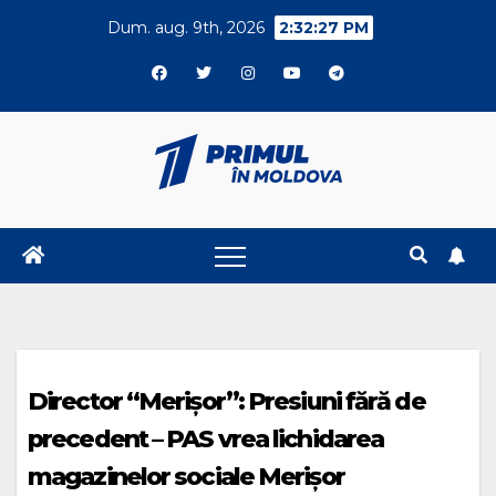
Skip
Dum. aug. 9th, 2026
2:32:28 PM
to
content
Director “Merișor”: Presiuni fără de
precedent – PAS vrea lichidarea
magazinelor sociale Merișor