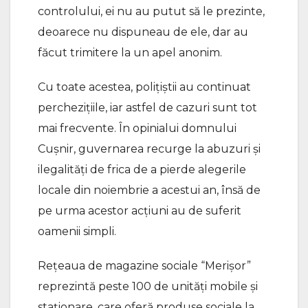
controlului, ei nu au putut să le prezinte,
deoarece nu dispuneau de ele, dar au
făcut trimitere la un apel anonim.
Cu toate acestea, polițiștii au continuat
perchezițiile, iar astfel de cazuri sunt tot
mai frecvente. În opinialui domnului
Cușnir, guvernarea recurge la abuzuri și
ilegalități de frica de a pierde alegerile
locale din noiembrie a acestui an, însă de
pe urma acestor acțiuni au de suferit
oamenii simpli.
Rețeaua de magazine sociale “Merișor”
reprezintă peste 100 de unități mobile și
staționare, care oferă produse sociale la