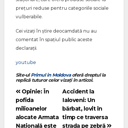
prețuri reduse pentru categoriile sociale
vulberabile.
Cei vizați în știre deocamdată nu au
comentat în spațiul public aceste
declarații.
youtube
Site-ul
Primul in Moldova
oferă dreptul la
replică tuturor celor vizați în articol.
Opinie: În
Accident la
Navigare
pofida
Ialoveni: Un
în
milioanelor
bărbat, lovit în
articole
alocate Armata
timp ce traversa
Națională este
strada pe zebră