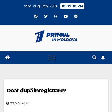
Skip
sâm. aug. 8th, 2026
10:09:11 PM
to
content
Doar după înregistrare?
02.MAI.2023