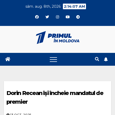
Skip
sâm. aug. 8th, 2026
2:14:08 AM
to
content
Dorin Recean își încheie mandatul de
premier
13.OCT..2025