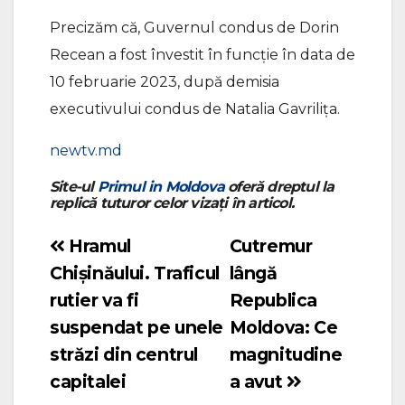
Precizăm că, Guvernul condus de Dorin
Recean a fost învestit în funcție în data de
10 februarie 2023, după demisia
executivului condus de Natalia Gavrilița.
newtv.md
Site-ul
Primul in Moldova
oferă dreptul la
replică tuturor celor vizați în articol.
Hramul
Cutremur
Navigare
Chișinăului. Traficul
lângă
în
rutier va fi
Republica
articole
suspendat pe unele
Moldova: Ce
străzi din centrul
magnitudine
capitalei
a avut