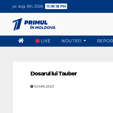
Skip
joi. aug. 6th, 2026
11:18:18 PM
to
content
LIVE
NOUTĂŢI
REPOR
Dosarul lui Tauber
02.MAI.2023