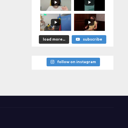
м эти
решения,
придётся
отвечать за
них
персональн
о»
load more...
subscribe
follow on instagram