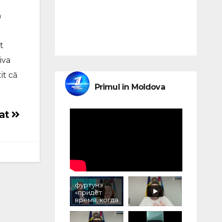
ă
t
iva
it că
Primul în Moldova
rat
фуртунэ :
«придёт
время, когда
людям,
принимавши