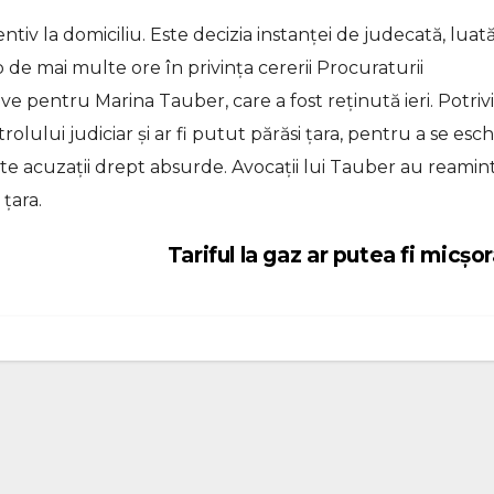
ntiv la domiciliu. Este decizia instanței de judecată, luat
de mai multe ore în privința cererii Procuraturii
e pentru Marina Tauber, care a fost reținută ieri. Potrivi
olului judiciar și ar fi putut părăsi țara, pentru a se esch
ste acuzații drept absurde. Avocații lui Tauber au reamint
țara.
Tariful la gaz ar putea fi micșo