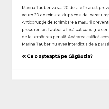
Marina Tauber va sta 20 de zile în arest preve
acum 20 de minute, după ce a deliberat timp 
Anticorupție de schimbare a măsurii preventiv
procurorilor, Tauber a încălcat condițiile contr
de la urmărirea penală. Apărarea califică ace
Marina Tauber nu avea interdicția de a părăsi 
Ce o așteaptă pe Găgăuzia?
Navigare
în
articole