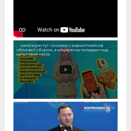
налоги растут: посылки с маркетплейсов
облагают сбором, а моцарелла попадает под
налоговый каток