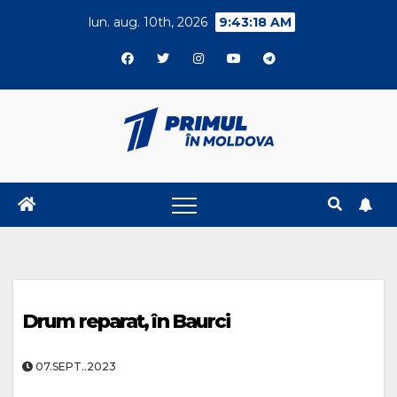
Skip
lun. aug. 10th, 2026
9:43:19 AM
to
content
Drum reparat, în Baurci
07.SEPT..2023