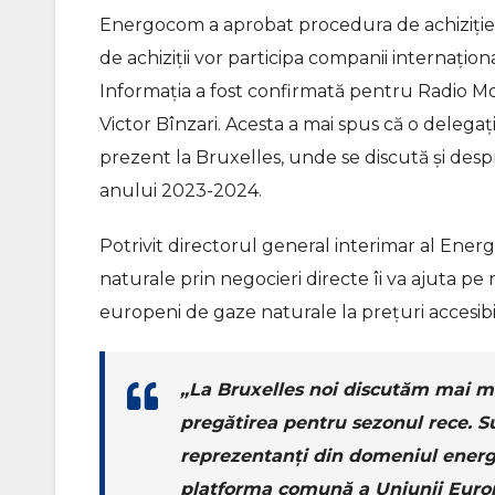
Energocom a aprobat procedura de achiziție a 
de achiziții vor participa companii internațion
Informația a fost confirmată pentru Radio M
Victor Bînzari. Acesta a mai spus că o delegați
prezent la Bruxelles, unde se discută și des
anului 2023-2024.
Potrivit directorul general interimar al Ener
naturale prin negocieri directe îi va ajuta p
europeni de gaze naturale la prețuri accesibi
„La Bruxelles noi discutăm mai mu
pregătirea pentru sezonul rece. Su
reprezentanți din domeniul energe
platforma comună a Uniunii Europe