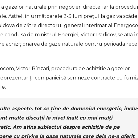
gazelor naturale prin negocieri directe, iar la procedur
ale. Astfel, în următoarele 2-3 luni prețul la gaz va scăde
oldova de către directorul general interimar al Energoc
e condusă de ministrul Energiei, Victor Parlicov, se află î
pre achiziționarea de gaze naturale pentru perioada rece
gocom, Victor Bînzari, procedura de achiziție a gazelor
e reprezentanții companiei să semneze contracte cu furniz
le.
lte aspecte, tot ce ține de domeniul energetic, inclu
nt multe discuții la nivel înalt cu mai mulți
tic. Am atins subiectul despre achiziția de pe
ne cu privire la gaze naturale care deja ne-a oferit