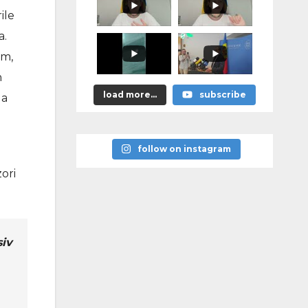
promis?"
ile
a.
om,
n
load more...
subscribe
 a
follow on instagram
ori
siv