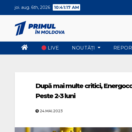
Skip
joi. aug. 6th, 2026
10:41:18 AM
to
content
LIVE
NOUTĂŢI
REPOR
După mai multe critici, Energoco
Peste 2-3 luni
24.MAI.2023