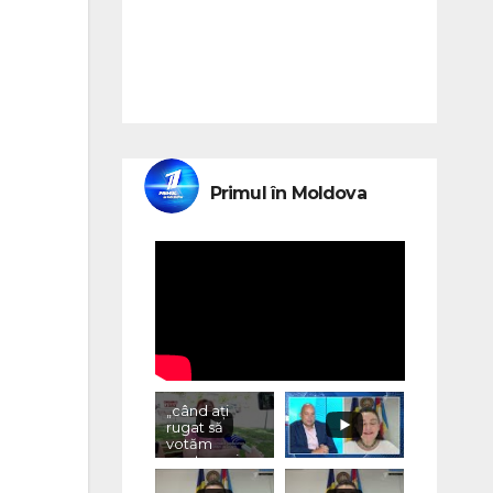
Primul în Moldova
„când ați
rugat să
votăm
pentru voi,
ce ați