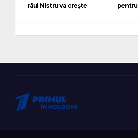
râul Nistru va crește
pentru
în
articole