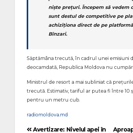
niște prețuri. Începem să vedem ce
sunt destul de competitive pe pl
achiziționa direct de pe platformă.
Bînzari.
Săptămâna trecută, în cadrul unei emisiuni de l
deocamdată, Republica Moldova nu cumpără ga
Ministrul de resort a mai subliniat că prețuri
trecută. Estimativ, tariful ar putea fi între 10 
pentru un metru cub.
radiomoldova.md
Avertizare: Nivelul apei în
Aproape
Navigare