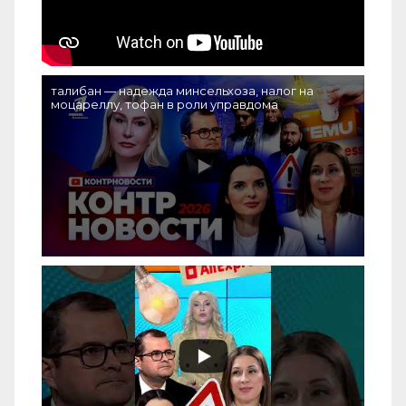
талибан — надежда минсельхоза, налог на
моцареллу, тофан в роли управдома