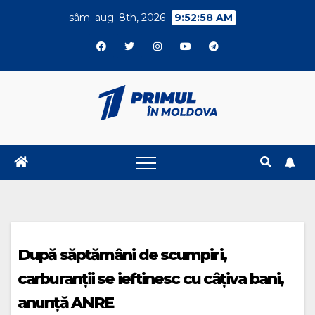
Skip
sâm. aug. 8th, 2026
9:52:58 AM
to
content
După săptămâni de scumpiri,
carburanții se ieftinesc cu câțiva bani,
anunță ANRE