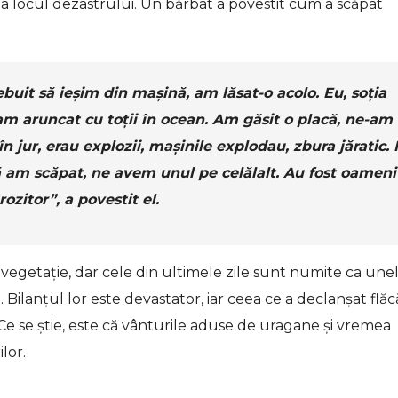
a locul dezastrului. Un bărbat a povestit cum a scăpat
buit să ieșim din mașină, am lăsat-o acolo. Eu, soția
e-am aruncat cu toții în ocean. Am găsit o placă, ne-am
n jur, erau explozii, mașinile explodau, zbura jăratic.
ă am scăpat, ne avem unul pe celălalt. Au fost oameni
ozitor”, a povestit el.
 vegetație, dar cele din ultimele zile sunt numite ca une
. Bilanțul lor este devastator, iar ceea ce a declanșat flăc
 Ce se știe, este că vânturile aduse de uragane și vremea
lor.