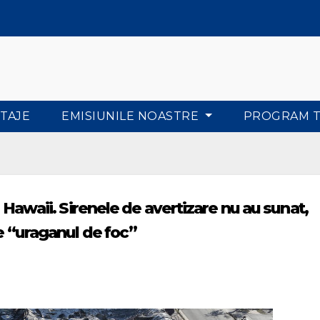
TAJE
EMISIUNILE NOASTRE
PROGRAM 
n Hawaii. Sirenele de avertizare nu au sunat,
ne “uraganul de foc”