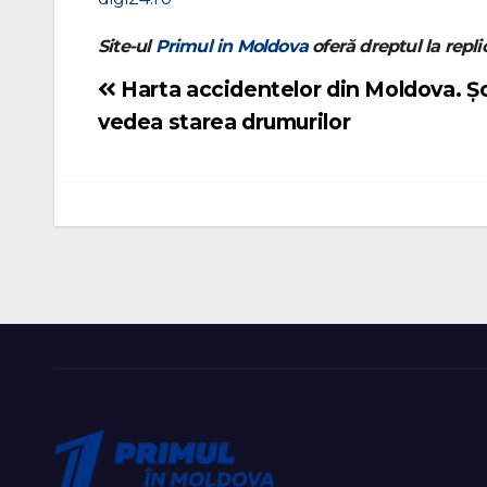
Site-ul
Primul in Moldova
oferă dreptul la replic
Harta accidentelor din Moldova. Șo
Navigare
vedea starea drumurilor
în
articole