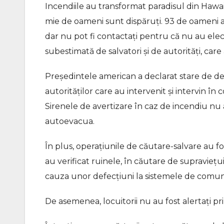
Incendiile au transformat paradisul din Hawaii 
mie de oameni sunt dispăruți. 93 de oameni au 
dar nu pot fi contactați pentru că nu au elect
subestimată de salvatori și de autorități, care
Președintele american a declarat stare de de
autorităților care au intervenit și intervin în
Sirenele de avertizare în caz de incendiu nu 
autoevacua.
În plus, operațiunile de căutare-salvare au fo
au verificat ruinele, în căutare de supraviețuit
cauza unor defecțiuni la sistemele de comun
De asemenea, locuitorii nu au fost alertați pr