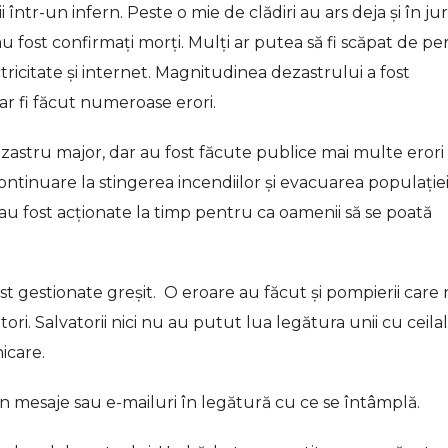
într-un infern. Peste o mie de clădiri au ars deja și în ju
fost confirmați morți. Mulți ar putea să fi scăpat de per
ricitate și internet. Magnitudinea dezastrului a fost
 ar fi făcut numeroase erori.
zastru major, dar au fost făcute publice mai multe erori
 continuare la stingerea incendiilor și evacuarea populației
au fost acţionate la timp pentru ca oamenii să se poată
st gestionate greșit. O eroare au făcut și pompierii care
ori. Salvatorii nici nu au putut lua legătura unii cu ceilal
icare.
in mesaje sau e-mailuri în legătură cu ce se întâmplă.