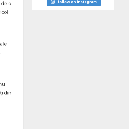
follow on instagram
r de o
icol,
 ale
.
 nu
ți din