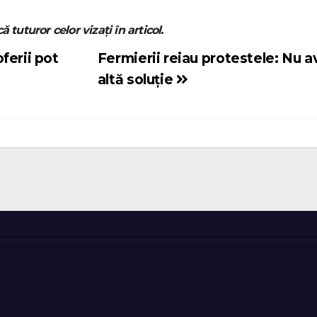
ă tuturor celor vizați în articol.
ferii pot
Fermierii reiau protestele: Nu 
altă soluție