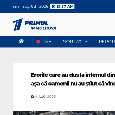
Skip
sâm. aug. 8th, 2026
10:15:38 AM
to
content
LIVE
NOUTĂŢI
REPOR
Erorile care au dus la infernul di
așa că oamenii nu au știut că vi
14.AUG..2023