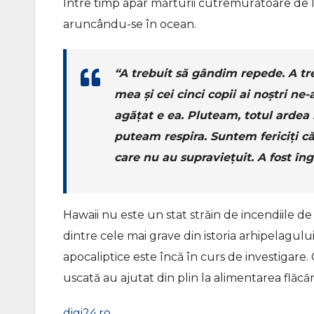
Între timp apar mărturii cutremurătoare de l
aruncându-se în ocean.
“A trebuit să gândim repede. A tre
mea și cei cinci copii ai noștri n
agățat e ea. Pluteam, totul ardea î
puteam respira. Suntem fericiți c
care nu au supraviețuit. A fost îngr
Hawaii nu este un stat străin de incendiile de
dintre cele mai grave din istoria arhipelagului
apocaliptice este încă în curs de investigare.
uscată au ajutat din plin la alimentarea flăcări
digi24.ro